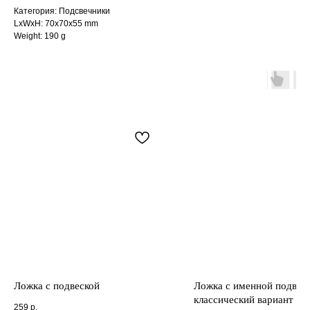
Категория: Подсвечники
LxWxH: 70x70x55 mm
Weight: 190 g
Если товара нет в наличии, то можно
оформить предзаказ
Ваше имя
+7
Наименование и артикул товара
Ложка с подвеской
Ложка с именной подвес
классический вариант
Нажимая на кнопку, Вы даете согласие на
259
р.